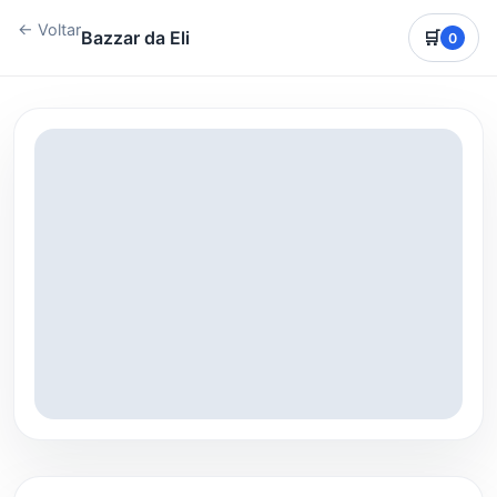
← Voltar
Bazzar da Eli
🛒
0