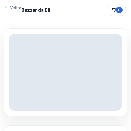
← Voltar
Bazzar da Eli
🛒
0