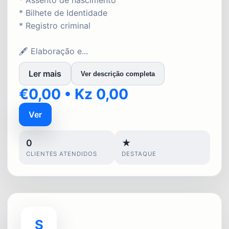
* Assento de nascimento
* Bilhete de Identidade
* Registro criminal
🖋️ Elaboração e...
Ler mais
Ver descrição completa
€0,00 • Kz 0,00
Ver
0
★
CLIENTES ATENDIDOS
DESTAQUE
S