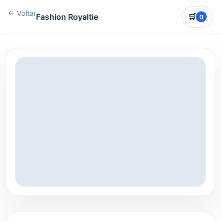
← Voltar
Fashion Royaltie
🛒
0